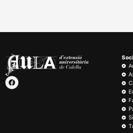
Soc
A
A
C
E
F
P
S
T