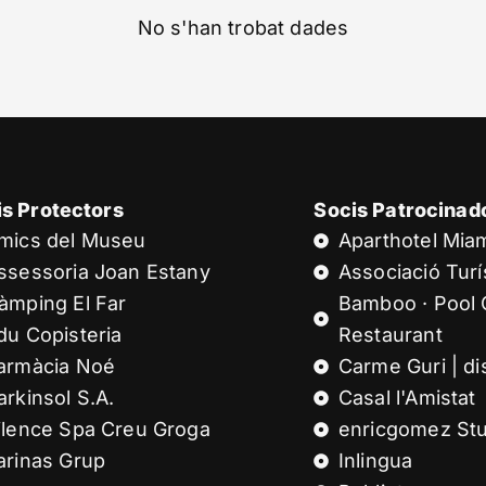
No s'han trobat dades
is Protectors
Socis Patrocinad
mics del Museu
Aparthotel Mia
ssessoria Joan Estany
Associació Turís
àmping El Far
Bamboo · Pool 
du Copisteria
Restaurant
armàcia Noé
Carme Guri | di
arkinsol S.A.
Casal l'Amistat
ilence Spa Creu Groga
enricgomez Stu
arinas Grup
Inlingua