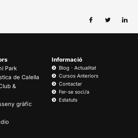
ors
Informació
Blog · Actualitat
mi Park
Cursos Anteriors
tica de Calella
Contactar
Club &
Fer-se soci/a
Estatuts
sseny gràfic
dio