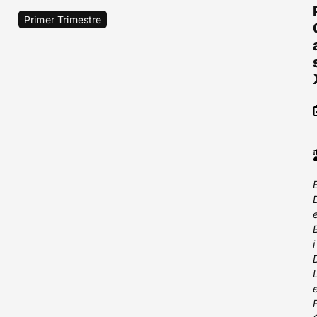
Primer Trimestre
i