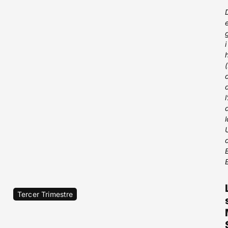
i
l
Tercer Trimestre