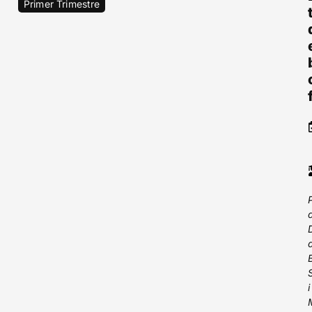
Primer Trimestre
i