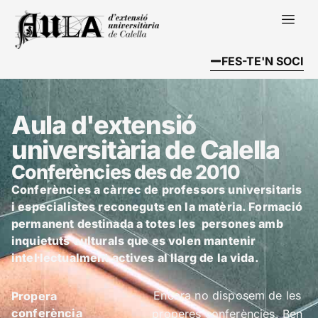
FES-TE'N SOCI
Aula d'extensió
universitària de Calella
Conferències des de 2010
Conferències a càrrec de professors universitaris
i especialistes reconeguts en la matèria. Formació
permanent destinada a totes les persones amb
inquietuts culturals que es volen mantenir
intel·lectualment actives al llarg de la vida.
Encara no disposem de les
Propera
conferència
properes conferències. Ben