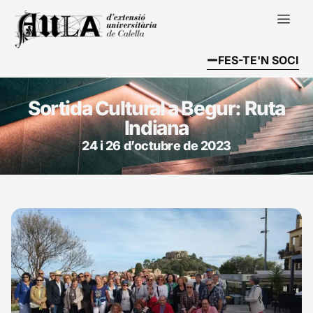
FES-TE'N SOCI
Sortida Cultural a Begur: Ruta
Indiana
24 i 26 d’octubre de 2023