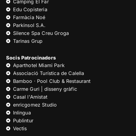
Càmping El Far
Edu Copisteria
Farmàcia Noé
Parkinsol S.A.
Silence Spa Creu Groga
Tarinas Grup
Socis Patrocinadors
Aparthotel Miami Park
Associació Turística de Calella
Bamboo · Pool Club & Restaurant
Carme Guri | disseny gràfic
Casal l'Amistat
enricgomez Studio
Inlingua
Publintur
Vectis