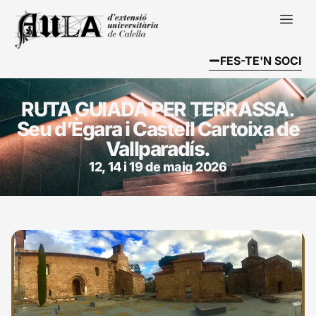
FES-TE'N SOCI
RUTA GUIADA PER TERRASSA.
Seu d’Ègara i Castell Cartoixa de
Vallparadís.
12, 14 i 19 de maig 2026