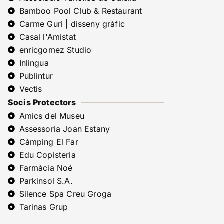
Bamboo Pool Club & Restaurant
Carme Guri | disseny gràfic
Casal l'Amistat
enricgomez Studio
Inlingua
Publintur
Vectis
Socis Protectors
Amics del Museu
Assessoria Joan Estany
Càmping El Far
Edu Copisteria
Farmàcia Noé
Parkinsol S.A.
Silence Spa Creu Groga
Tarinas Grup