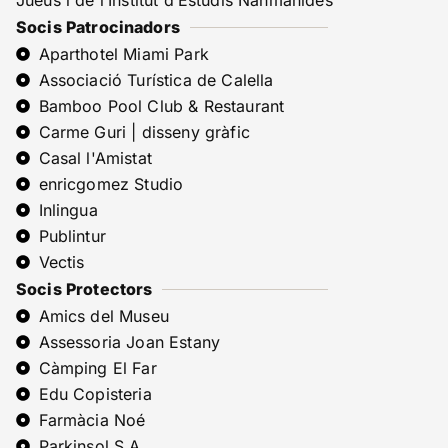
Jueus i de l’Institut d’Estudis Nahmànides
Socis Patrocinadors
Aparthotel Miami Park
Associació Turística de Calella
Bamboo Pool Club & Restaurant
Carme Guri | disseny gràfic
Casal l'Amistat
enricgomez Studio
Inlingua
Publintur
Vectis
Socis Protectors
Amics del Museu
Assessoria Joan Estany
Càmping El Far
Edu Copisteria
Farmàcia Noé
Parkinsol S.A.