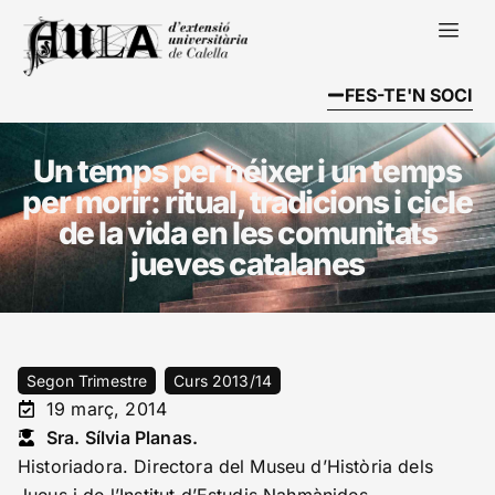
FES-TE'N SOCI
Un temps per néixer i un temps
per morir: ritual, tradicions i cicle
de la vida en les comunitats
jueves catalanes
Segon Trimestre
Curs 2013/14
19 març, 2014
Sra. Sílvia Planas.
Historiadora. Directora del Museu d’Història dels