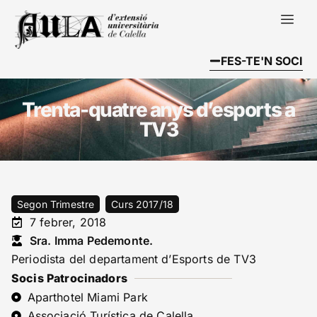
FES-TE'N SOCI
Trenta-quatre anys d’esports a
TV3
Segon Trimestre
Curs 2017/18
7 febrer, 2018
Sra. Imma Pedemonte.
Periodista del departament d’Esports de TV3
Socis Patrocinadors
Aparthotel Miami Park
Associació Turística de Calella