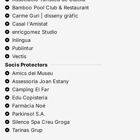
Bamboo Pool Club & Restaurant
Carme Guri | disseny gràfic
Casal l'Amistat
enricgomez Studio
Inlingua
Publintur
Vectis
Socis Protectors
Amics del Museu
Assessoria Joan Estany
Càmping El Far
Edu Copisteria
Farmàcia Noé
Parkinsol S.A.
Silence Spa Creu Groga
Tarinas Grup