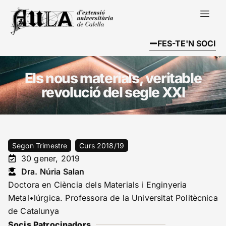
FES-TE'N SOCI
Els nous materials, veritable
revolució del segle XXI
Segon Trimestre
Curs 2018/19
30 gener, 2019
Dra. Núria Salan
Doctora en Ciència dels Materials i Enginyeria
Metal•lúrgica. Professora de la Universitat Politècnica
de Catalunya
Socis Patrocinadors