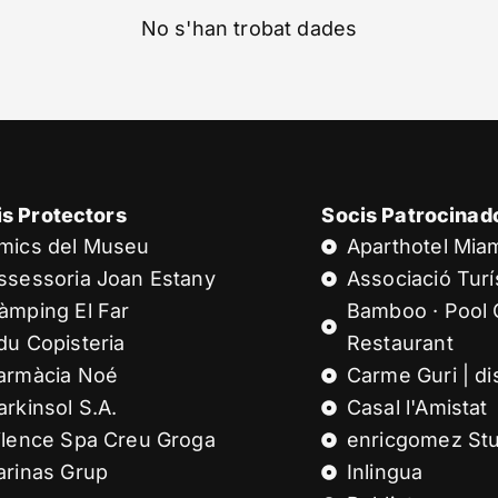
No s'han trobat dades
is Protectors
Socis Patrocinad
mics del Museu
Aparthotel Mia
ssessoria Joan Estany
Associació Turís
àmping El Far
Bamboo · Pool 
du Copisteria
Restaurant
armàcia Noé
Carme Guri | di
arkinsol S.A.
Casal l'Amistat
ilence Spa Creu Groga
enricgomez Stu
arinas Grup
Inlingua