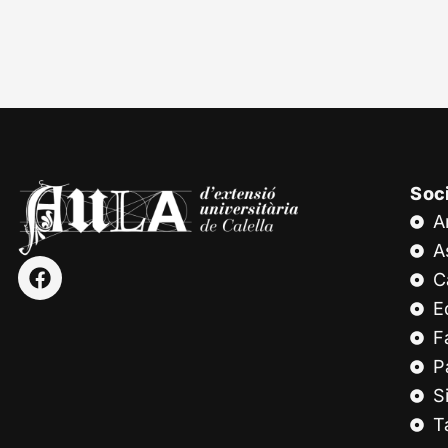
Soc
A
A
C
E
F
P
S
T