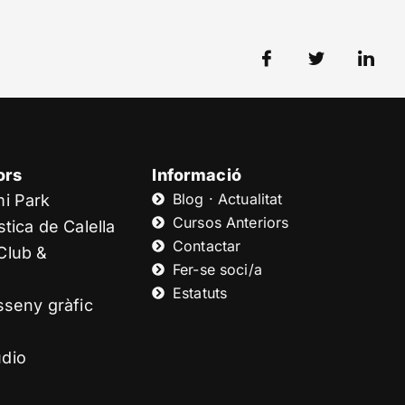
ors
Informació
Blog · Actualitat
mi Park
Cursos Anteriors
tica de Calella
Contactar
Club &
Fer-se soci/a
Estatuts
sseny gràfic
dio