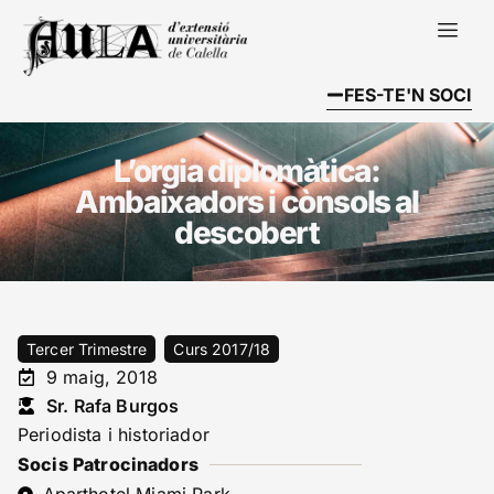
FES-TE'N SOCI
L’orgia diplomàtica:
Ambaixadors i cònsols al
descobert
Tercer Trimestre
Curs 2017/18
9 maig, 2018
Sr. Rafa Burgos
Periodista i historiador
Socis Patrocinadors