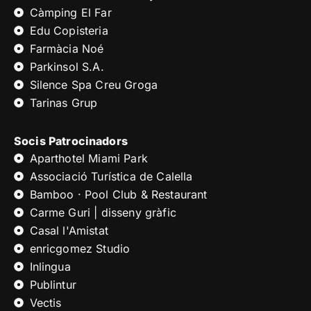
Càmping El Far
Edu Copisteria
Farmàcia Noé
Parkinsol S.A.
Silence Spa Creu Groga
Tarinas Grup
Socis Patrocinadors
Aparthotel Miami Park
Associació Turística de Calella
Bamboo · Pool Club & Restaurant
Carme Guri | disseny gràfic
Casal l'Amistat
enricgomez Studio
Inlingua
Publintur
Vectis