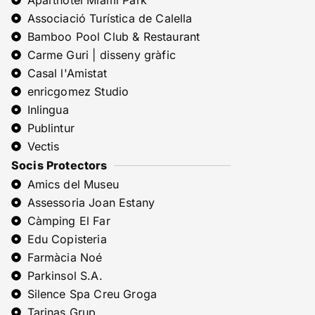
Aparthotel Miami Park
Associació Turística de Calella
Bamboo Pool Club & Restaurant
Carme Guri | disseny gràfic
Casal l'Amistat
enricgomez Studio
Inlingua
Publintur
Vectis
Socis Protectors
Amics del Museu
Assessoria Joan Estany
Càmping El Far
Edu Copisteria
Farmàcia Noé
Parkinsol S.A.
Silence Spa Creu Groga
Tarinas Grup