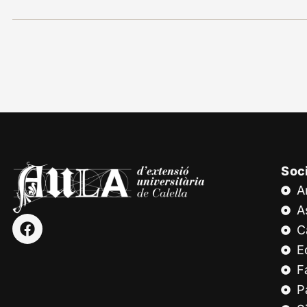
Soc
A
A
C
E
F
P