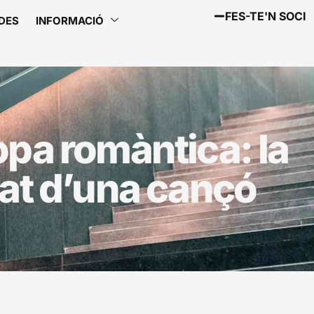
FES-TE'N SOCI
DES
INFORMACIÓ
opa romàntica: la
tat d’una cançó