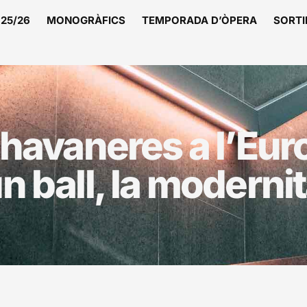
25/26
MONOGRÀFICS
TEMPORADA D’ÒPERA
SORTI
 havaneres a l’Eur
un ball, la moderni