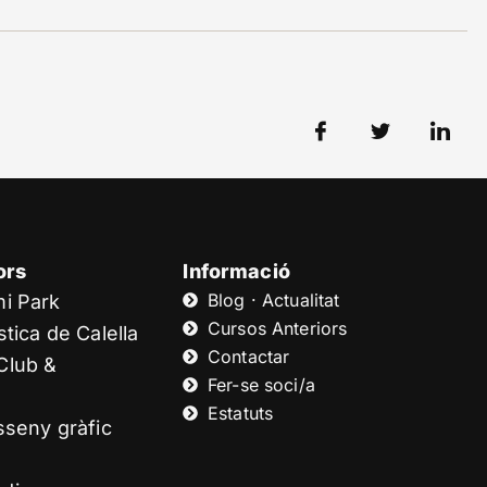
ors
Informació
Blog · Actualitat
mi Park
Cursos Anteriors
tica de Calella
Contactar
Club &
Fer-se soci/a
Estatuts
sseny gràfic