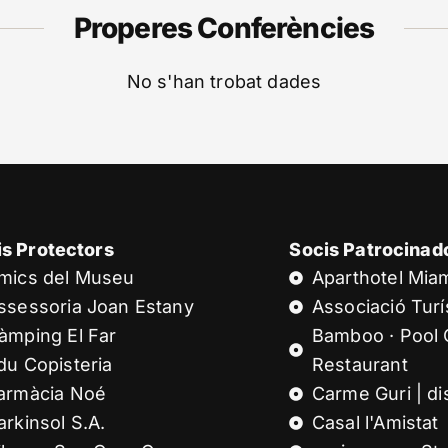
Properes Conferències
No s'han trobat dades
is Protectors
Socis Patrocinad
mics del Museu
Aparthotel Mia
ssessoria Joan Estany
Associació Turís
àmping El Far
Bamboo · Pool 
du Copisteria
Restaurant
armàcia Noé
Carme Guri | di
arkinsol S.A.
Casal l'Amistat