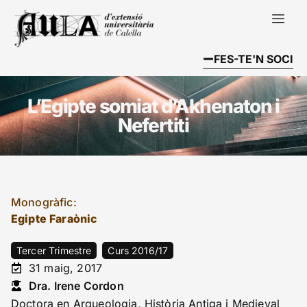
FES-TE'N SOCI
L’Egipte somiat d’Akhenaton i
Nefertiti
Monogràfic:
Egipte Faraònic
Tercer Trimestre
Curs 2016/17
31 maig, 2017
Dra. Irene Cordon
Doctora en Arqueologia, Història Antiga i Medieval