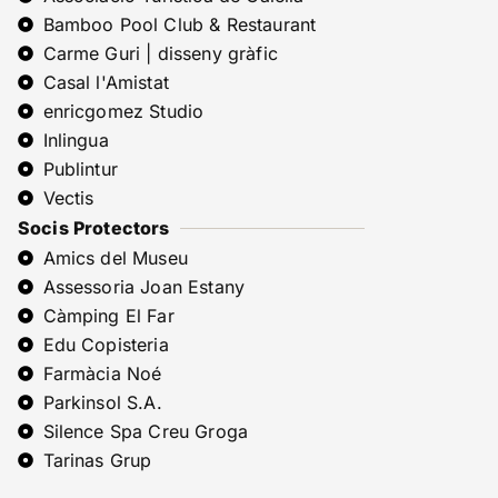
Bamboo Pool Club & Restaurant
Carme Guri | disseny gràfic
Casal l'Amistat
enricgomez Studio
Inlingua
Publintur
Vectis
Socis Protectors
Amics del Museu
Assessoria Joan Estany
Càmping El Far
Edu Copisteria
Farmàcia Noé
Parkinsol S.A.
Silence Spa Creu Groga
Tarinas Grup