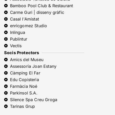
Bamboo Pool Club & Restaurant
Carme Guri | disseny gràfic
Casal l'Amistat
enricgomez Studio
Inlingua
Publintur
Vectis
Socis Protectors
Amics del Museu
Assessoria Joan Estany
Càmping El Far
Edu Copisteria
Farmàcia Noé
Parkinsol S.A.
Silence Spa Creu Groga
Tarinas Grup