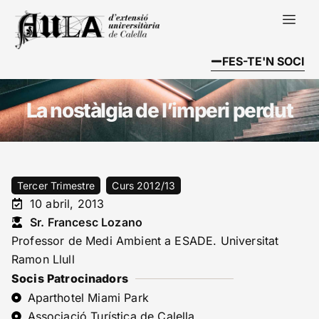
FES-TE'N SOCI
La nostàlgia de l’imperi perdut
Tercer Trimestre
Curs 2012/13
10 abril, 2013
Sr. Francesc Lozano
Professor de Medi Ambient a ESADE. Universitat
Ramon Llull
Socis Patrocinadors
Aparthotel Miami Park
Associació Turística de Calella