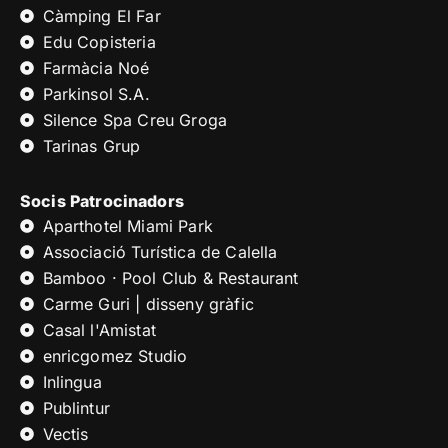
Càmping El Far
Edu Copisteria
Farmàcia Noé
Parkinsol S.A.
Silence Spa Creu Groga
Tarinas Grup
Socis Patrocinadors
Aparthotel Miami Park
Associació Turística de Calella
Bamboo · Pool Club & Restaurant
Carme Guri | disseny gràfic
Casal l'Amistat
enricgomez Studio
Inlingua
Publintur
Vectis