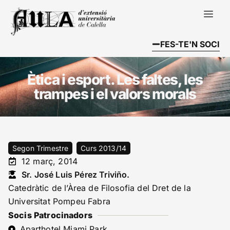
FES-TE'N SOCI
Ètica i esport. Les faltes, les
trampes i el valors morals
Segon Trimestre
Curs 2013/14
12 març, 2014
Sr. José Luis Pérez Triviño.
Catedràtic de l’Àrea de Filosofia del Dret de la
Universitat Pompeu Fabra
Socis Patrocinadors
Aparthotel Miami Park