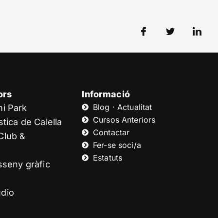
ors
Informació
Blog · Actualitat
mi Park
Cursos Anteriors
tica de Calella
Contactar
Club &
Fer-se soci/a
Estatuts
sseny gràfic
dio