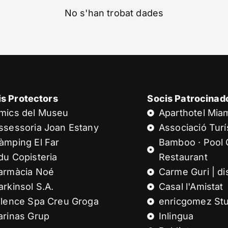
No s'han trobat dades
is Protectors
Socis Patrocinad
mics del Museu
Aparthotel Mia
ssessoria Joan Estany
Associació Turís
àmping El Far
Bamboo · Pool 
du Copisteria
Restaurant
armàcia Noé
Carme Guri | di
arkinsol S.A.
Casal l'Amistat
ilence Spa Creu Groga
enricgomez Stu
arinas Grup
Inlingua