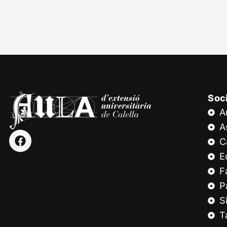
Soc
A
A
C
E
F
P
S
T