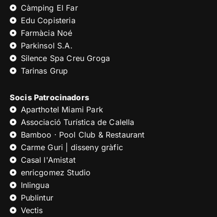
Càmping El Far
Edu Copisteria
Farmàcia Noé
Parkinsol S.A.
Silence Spa Creu Groga
Tarinas Grup
Socis Patrocinadors
Aparthotel Miami Park
Associació Turística de Calella
Bamboo · Pool Club & Restaurant
Carme Guri | disseny gràfic
Casal l'Amistat
enricgomez Studio
Inlingua
Publintur
Vectis