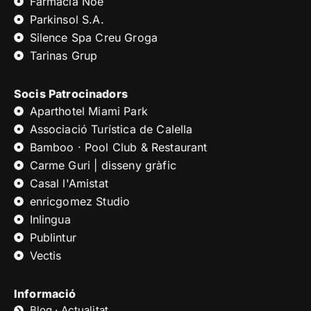
Farmàcia Noé
Parkinsol S.A.
Silence Spa Creu Groga
Tarinas Grup
Socis Patrocinadors
Aparthotel Miami Park
Associació Turística de Calella
Bamboo · Pool Club & Restaurant
Carme Guri | disseny gràfic
Casal l'Amistat
enricgomez Studio
Inlingua
Publintur
Vectis
Informació
Blog · Actualitat