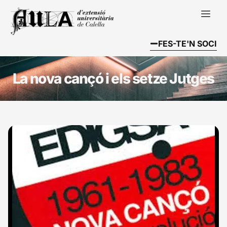
FES-TE'N SOCI
La nova cançó i els setze Jutges